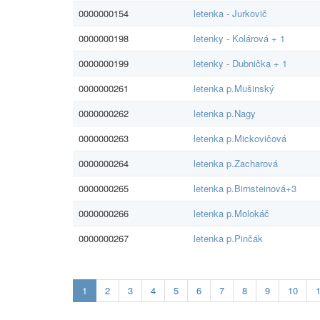
0000000154
letenka - Jurkovič
0000000198
letenky - Kolárová + 1
0000000199
letenky - Dubnička + 1
0000000261
letenka p.Mušinský
0000000262
letenka p.Nagy
0000000263
letenka p.Mickovičová
0000000264
letenka p.Zacharová
0000000265
letenka p.Birnsteinová+3
0000000266
letenka p.Molokáč
0000000267
letenka p.Pinčák
Aktualna-
1
2
3
4
5
6
7
8
9
10
stranka
1