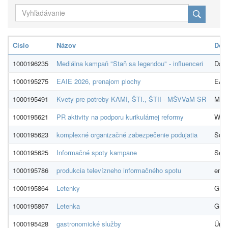
Číslo
Názov
Dod
1000196235
Mediálna kampaň "Staň sa legendou" - influenceri
Dayb
1000195275
EAIE 2026, prenajom plochy
EA 
1000195491
Kvety pre potreby KAMI, ŠTI., ŠTII - MŠVVaM SR
Mari
1000195621
PR aktivity na podporu kurikulárnej reformy
Work
1000195623
komplexné organizačné zabezpečenie podujatia
Soci
1000195625
Informačné spoty kampane
See 
1000195786
produkcia televízneho informačného spotu
endri
1000195864
Letenky
GLO
1000195867
Letenka
GLO
1000195428
gastronomické služby
Úrad