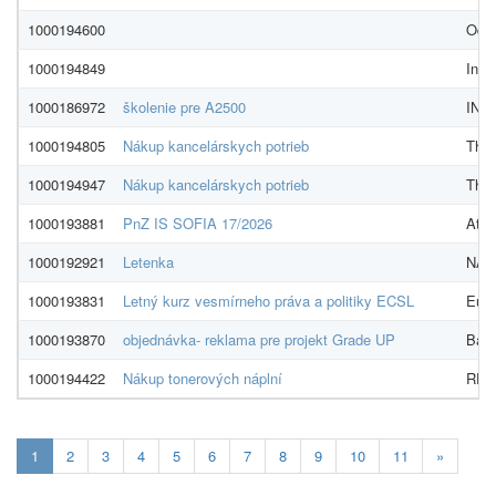
1000194600
Odvo
1000194849
Intel
1000186972
školenie pre A2500
INS
1000194805
Nákup kancelárskych potrieb
The L
1000194947
Nákup kancelárskych potrieb
The L
1000193881
PnZ IS SOFIA 17/2026
Atos
1000192921
Letenka
NADO
1000193831
Letný kurz vesmírneho práva a politiky ECSL
Euro
1000193870
objednávka- reklama pre projekt Grade UP
Bare
1000194422
Nákup tonerových náplní
REFI
Aktualna-
1
2
3
4
5
6
7
8
9
10
11
»
stranka
1