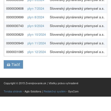
0000030608
plyn 7/2024
Slovenský plynárenský priemysel a.s.
1
0000030699
plyn 8/2024
Slovenský plynárenský priemysel a.s.
1
0000030743
plyn 9/2024
Slovenský plynárenský priemysel a.s.
1
0000030829
plyn 10/2024
Slovenský plynárenský priemysel a.s.
4
0000030949
plyn 11/2024
Slovenský plynárenský priemysel a.s.
7
0000031085
plyn 12/2024
Slovenský plynárenský priemysel a.s.
8
Tlačiť
Copyright © 2015 Zverejnovanie.sk | Všetky práva vyhradené
Tvroba stránok
- Aglo Solutions |
Redakčný systém
- SysCom