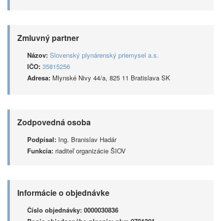
Zmluvný partner
Názov:
Slovenský plynárenský priemysel a.s.
IČO:
35815256
Adresa:
Mlynské Nivy 44/a, 825 11 Bratislava SK
Zodpovedná osoba
Podpísal:
Ing. Branislav Hadár
Funkcia:
riaditeľ organizácie ŠIOV
Informácie o objednávke
Číslo objednávky:
0000030836