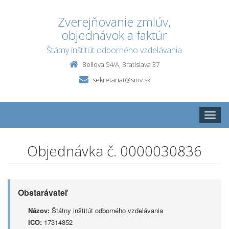
Zverejňovanie zmlúv,
objednávok a faktúr
Štátny inštitút odborného vzdelávania
Bellova 54/A, Bratislava 37
sekretariat@siov.sk
Toggle
naviga
Objednávka č. 0000030836
Obstarávateľ
Názov:
Štátny inštitút odborného vzdelávania
IČO:
17314852