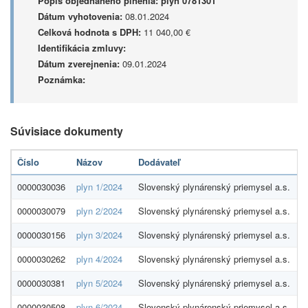
Popis objednaného plnenia:
plyn 0781301
Dátum vyhotovenia:
08.01.2024
Celková hodnota s DPH:
11 040,00 €
Identifikácia zmluvy:
Dátum zverejnenia:
09.01.2024
Poznámka:
Súvisiace dokumenty
Číslo
Názov
Dodávateľ
S
0000030036
plyn 1/2024
Slovenský plynárenský priemysel a.s.
9
0000030079
plyn 2/2024
Slovenský plynárenský priemysel a.s.
9
0000030156
plyn 3/2024
Slovenský plynárenský priemysel a.s.
8
0000030262
plyn 4/2024
Slovenský plynárenský priemysel a.s.
4
0000030381
plyn 5/2024
Slovenský plynárenský priemysel a.s.
1
0000030508
plyn 6/2024
Slovenský plynárenský priemysel a.s.
1