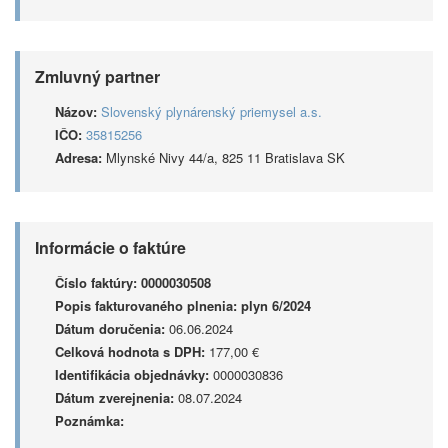
Zmluvný partner
Názov:
Slovenský plynárenský priemysel a.s.
IČO:
35815256
Adresa:
Mlynské Nivy 44/a, 825 11 Bratislava SK
Informácie o faktúre
Číslo faktúry:
0000030508
Popis fakturovaného plnenia:
plyn 6/2024
Dátum doručenia:
06.06.2024
Celková hodnota s DPH:
177,00 €
Identifikácia objednávky:
0000030836
Dátum zverejnenia:
08.07.2024
Poznámka: