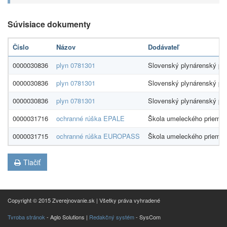
Súvisiace dokumenty
Číslo
Názov
Dodávateľ
0000030836
plyn 0781301
Slovenský plynárenský pri
0000030836
plyn 0781301
Slovenský plynárenský pri
0000030836
plyn 0781301
Slovenský plynárenský pri
0000031716
ochranné rúška EPALE
Škola umeleckého priemys
0000031715
ochranné rúška EUROPASS
Škola umeleckého priemys
Tlačiť
Copyright © 2015 Zverejnovanie.sk | Všetky práva vyhradené
Tvroba stránok
- Aglo Solutions |
Redakčný systém
- SysCom