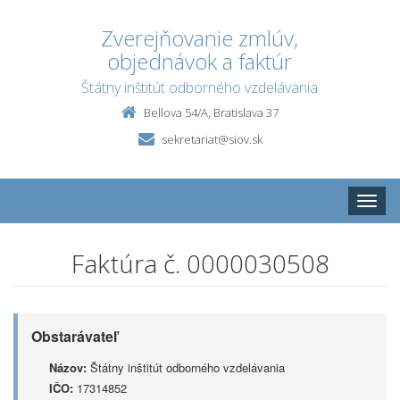
Zverejňovanie zmlúv,
objednávok a faktúr
Štátny inštitút odborného vzdelávania
Bellova 54/A, Bratislava 37
sekretariat@siov.sk
Toggle
naviga
Faktúra č. 0000030508
Obstarávateľ
Názov:
Štátny inštitút odborného vzdelávania
IČO:
17314852