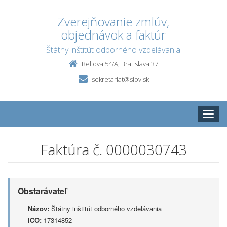
Zverejňovanie zmlúv,
objednávok a faktúr
Štátny inštitút odborného vzdelávania
Bellova 54/A, Bratislava 37
sekretariat@siov.sk
Toggle
naviga
Faktúra č. 0000030743
Obstarávateľ
Názov:
Štátny inštitút odborného vzdelávania
IČO:
17314852