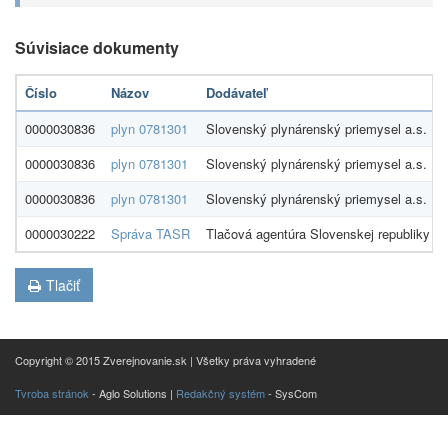
Súvisiace dokumenty
Číslo
Názov
Dodávateľ
0000030836
plyn 0781301
Slovenský plynárenský priemysel a.s.
0000030836
plyn 0781301
Slovenský plynárenský priemysel a.s.
0000030836
plyn 0781301
Slovenský plynárenský priemysel a.s.
0000030222
Správa TASR
Tlačová agentúra Slovenskej republiky
Tlačiť
Copyright © 2015 Zverejnovanie.sk | Všetky práva vyhradené
Tvroba stránok
- Aglo Solutions |
Redakčný systém
- SysCom