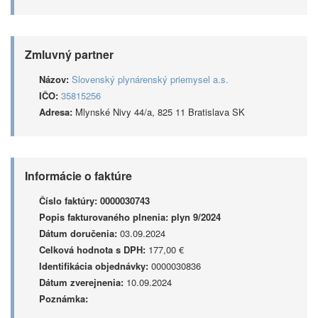
Zmluvný partner
Názov:
Slovenský plynárenský priemysel a.s.
IČO:
35815256
Adresa:
Mlynské Nivy 44/a, 825 11 Bratislava SK
Informácie o faktúre
Číslo faktúry:
0000030743
Popis fakturovaného plnenia:
plyn 9/2024
Dátum doručenia:
03.09.2024
Celková hodnota s DPH:
177,00 €
Identifikácia objednávky:
0000030836
Dátum zverejnenia:
10.09.2024
Poznámka: