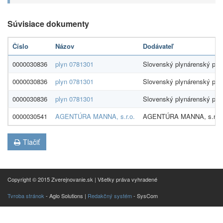
Súvisiace dokumenty
Číslo
Názov
Dodávateľ
0000030836
plyn 0781301
Slovenský plynárenský prie
0000030836
plyn 0781301
Slovenský plynárenský prie
0000030836
plyn 0781301
Slovenský plynárenský prie
0000030541
AGENTÚRA MANNA, s.r.o.
AGENTÚRA MANNA, s.r.o.
Tlačiť
Copyright © 2015 Zverejnovanie.sk | Všetky práva vyhradené
Tvroba stránok
- Aglo Solutions |
Redakčný systém
- SysCom