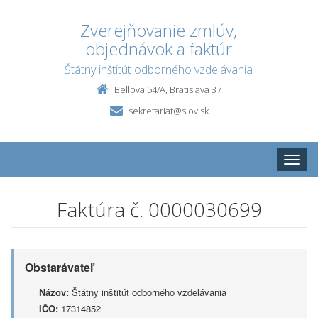
Zverejňovanie zmlúv,
objednávok a faktúr
Štátny inštitút odborného vzdelávania
Bellova 54/A, Bratislava 37
sekretariat@siov.sk
Toggle
naviga
Faktúra č. 0000030699
Obstarávateľ
Názov:
Štátny inštitút odborného vzdelávania
IČO:
17314852