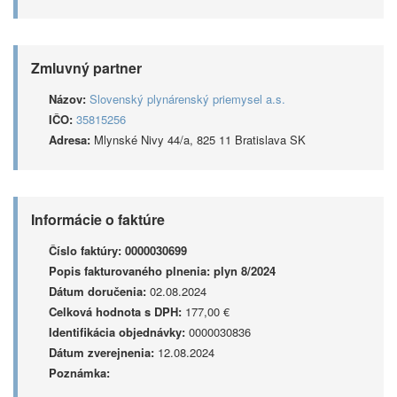
Zmluvný partner
Názov:
Slovenský plynárenský priemysel a.s.
IČO:
35815256
Adresa:
Mlynské Nivy 44/a, 825 11 Bratislava SK
Informácie o faktúre
Číslo faktúry:
0000030699
Popis fakturovaného plnenia:
plyn 8/2024
Dátum doručenia:
02.08.2024
Celková hodnota s DPH:
177,00 €
Identifikácia objednávky:
0000030836
Dátum zverejnenia:
12.08.2024
Poznámka: