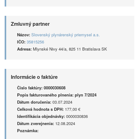
Zmluvný partner
Názov:
Slovenský plynárenský priemysel a.s.
IČO:
35815256
Adresa:
Mlynské Nivy 44/a, 825 11 Bratislava SK
Informácie o faktúre
Číslo faktúry:
0000030608
Popis fakturovaného plnenia:
plyn 7/2024
Dátum doručenia:
03.07.2024
Celková hodnota s DPH:
177,00 €
Identifikácia objednávky:
0000030836
Dátum zverejnenia:
12.08.2024
Poznámka: