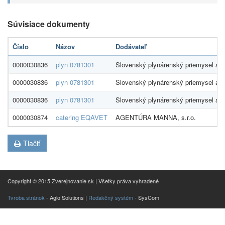
Súvisiace dokumenty
Číslo
Názov
Dodávateľ
0000030836
plyn 0781301
Slovenský plynárenský priemysel a.s
0000030836
plyn 0781301
Slovenský plynárenský priemysel a.s
0000030836
plyn 0781301
Slovenský plynárenský priemysel a.s
0000030874
catering EQAVET
AGENTÚRA MANNA, s.r.o.
Tlačiť
Copyright © 2015 Zverejnovanie.sk | Všetky práva vyhradené
Tvroba stránok
- Aglo Solutions |
Redakčný systém
- SysCom