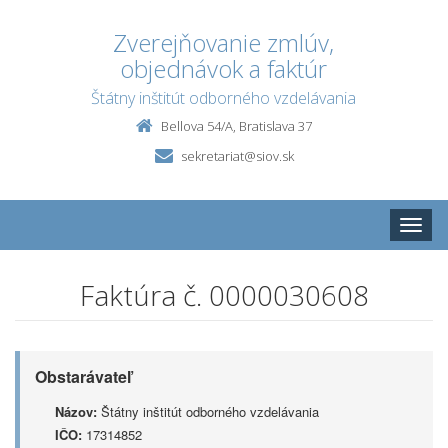
Zverejňovanie zmlúv,
objednávok a faktúr
Štátny inštitút odborného vzdelávania
Bellova 54/A, Bratislava 37
sekretariat@siov.sk
Toggle
naviga
Faktúra č. 0000030608
Obstarávateľ
Názov:
Štátny inštitút odborného vzdelávania
IČO:
17314852