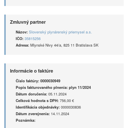
Zmluvný partner
Názov:
Slovenský plynárenský priemysel a.s.
IČO:
35815256
Adresa:
Mlynské Nivy 44/a, 825 11 Bratislava SK
Informácie o faktúre
Číslo faktúry:
0000030949
Popis fakturovaného plnenia:
plyn 11/2024
Dátum doručenia:
05.11.2024
Celková hodnota s DPH:
756,00 €
Identifikácia objednávky:
0000030836
Dátum zverejnenia:
14.11.2024
Poznámka: