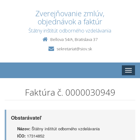
Zverejňovanie zmlúv,
objednávok a faktúr
Štátny inštitút odborného vzdelávania
Bellova 54/A, Bratislava 37
sekretariat@siov.sk
Toggle
naviga
Faktúra č. 0000030949
Obstarávateľ
Názov:
Štátny inštitút odborného vzdelávania
IČO:
17314852