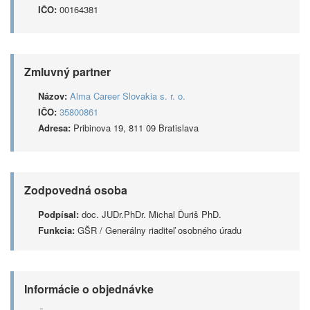
IČO:
00164381
Zmluvný partner
Názov:
Alma Career Slovakia s. r. o.
IČO:
35800861
Adresa:
Pribinova 19, 811 09 Bratislava
Zodpovedná osoba
Podpísal:
doc. JUDr.PhDr. Michal Ďuriš PhD.
Funkcia:
GŠR / Generálny riaditeľ osobného úradu
Informácie o objednávke