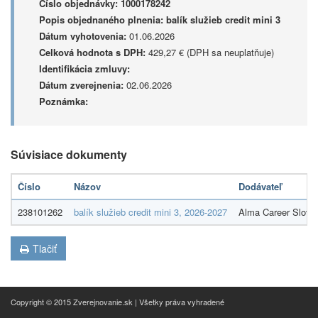
Číslo objednávky:
1000178242
Popis objednaného plnenia:
balík služieb credit mini 3
Dátum vyhotovenia:
01.06.2026
Celková hodnota s DPH:
429,27 € (DPH sa neuplatňuje)
Identifikácia zmluvy:
Dátum zverejnenia:
02.06.2026
Poznámka:
Súvisiace dokumenty
Číslo
Názov
Dodávateľ
238101262
balík služieb credit mini 3, 2026-2027
Alma Career Slovaki
Tlačiť
Copyright © 2015 Zverejnovanie.sk | Všetky práva vyhradené