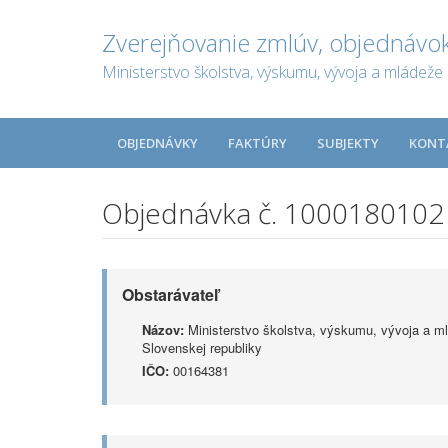
Zverejňovanie zmlúv, objednávok
Ministerstvo školstva, výskumu, vývoja a mládeže 
OBJEDNÁVKY
FAKTÚRY
SUBJEKTY
KONT
Objednávka č. 1000180102
Obstarávateľ
Názov:
Ministerstvo školstva, výskumu, vývoja a m
Slovenskej republiky
IČO:
00164381