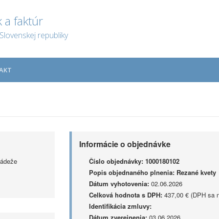
 a faktúr
Slovenskej republiky
AKT
Informácie o objednávke
ládeže
Číslo objednávky:
1000180102
Popis objednaného plnenia:
Rezané kvety
Dátum vyhotovenia:
02.06.2026
Celková hodnota s DPH:
437,00 € (DPH sa n
Identifikácia zmluvy:
Dátum zverejnenia:
03.06.2026