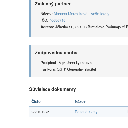
Zmluvný partner
Názov:
Mariana Moravíková - Vaše kvety
IČO:
40696715
Adresa:
Jókaiho 56, 821 06 Bratislava-Podunajské 
Zodpovedná osoba
Podpísal:
Mgr. Jana Lysáková
Funkcia:
GŠR/ Generálny riaditeľ
Súvisiace dokumenty
Číslo
Názov
238101275
Rezané kvety