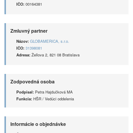
IČO:
00164381
Zmluvný partner
Názov:
GLOBAMERICA, s.r.o.
IČO:
31398081
Adresa:
Žellova 2, 821 08 Bratislava
Zodpovedná osoba
Podpísal:
Petra Hajdučková MA
Funkcia:
HŠR / Vedúci oddelenia
Informácie o objednávke