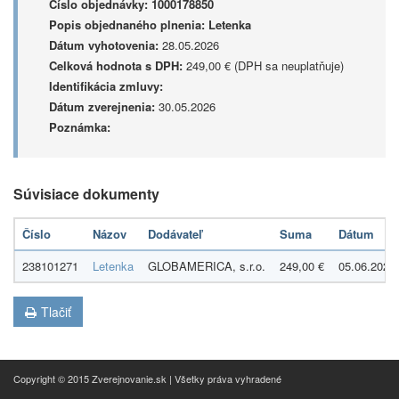
Číslo objednávky:
1000178850
Popis objednaného plnenia:
Letenka
Dátum vyhotovenia:
28.05.2026
Celková hodnota s DPH:
249,00 € (DPH sa neuplatňuje)
Identifikácia zmluvy:
Dátum zverejnenia:
30.05.2026
Poznámka:
Súvisiace dokumenty
Číslo
Názov
Dodávateľ
Suma
Dátum
238101271
Letenka
GLOBAMERICA, s.r.o.
249,00 €
05.06.2026
Tlačiť
Copyright © 2015 Zverejnovanie.sk | Všetky práva vyhradené