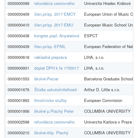
0000000099
refundácia cestovného
Univerzita Hradec Králové
0000000409
člen.prísp. 2017-EMCY
European Union of Music Comp
0000000410
člen.prísp. 2017-EMU
European Music School Unio
0000000438
kongres.popl.-Anyalaiová
ESPCT
0000000439
člen.prísp.-EFNIL
European Federation of Nationa
0000000618
nákladná preprava
LIHA, s.r.o.
0000000931
doplat DPH k fa 1700017
LIHA, s.r.o.
0000001553
školné-Peciar
Barcelona Graduate School o
0000001676
Štúdia uskutočniteľnosti
Arthur D. Little s.r.o.
0000001893
tlmočnícke služby
European Commision
0000001956
školné p.Plachý Peter
COLUMBIA UNIVERSITY
0000002598
refundácia cestovného
Univerzita Karlova v Praze Př
0000000210
školné-štip. Plachý
COLUMBIA UNIVERSITY