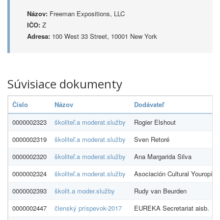
Názov:
Freeman Expositions, LLC
IČO:
Z
Adresa:
100 West 33 Street, 10001 New York
Súvisiace dokumenty
Číslo
Názov
Dodávateľ
0000002323
školiteľ.a moderat.služby
Rogier Elshout
0000002319
školiteľ.a moderat.služby
Sven Retoré
0000002320
školiteľ.a moderat.služby
Ana Margarida Silva
0000002324
školiteľ.a moderat.služby
Asociación Cultural Youropía
0000002393
školit.a moder.služby
Rudy van Beurden
0000002447
členský príspevok-2017
EUREKA Secretariat aisb.