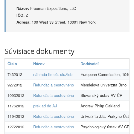
Názov:
Freeman Expositions, LLC
IČO:
Z
Adresa:
100 West 33 Street, 10001 New York
Súvisiace dokumenty
Číslo
Názov
Dodávateľ
7432012
náhrada tlmoč. služieb
European Commission, 1049 B
9272012
Refundácia cestovného
Mendelova univerzita Brno
10932012
Refundácia cestovného
Slovanský ústav AV ČR
11762012
preklad do AJ
Andrew Philip Oakland
11942012
Refundácia cestovného
Univerzita J.E. Purkyne Ústí 
12722012
Refundácia cestovného
Psychologický ústav AV ČR