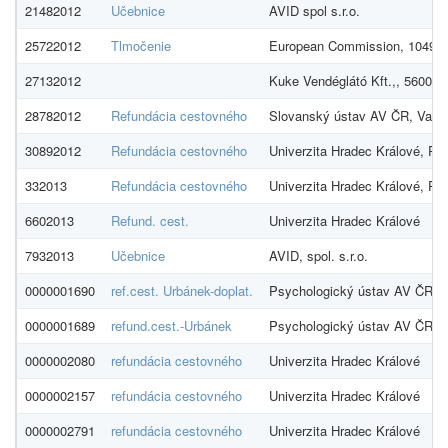
21482012
Učebnice
AVID spol s.r.o.
25722012
Tlmočenie
European Commission, 1049 B
27132012
Kuke Vendéglátó Kft.,, 5600 
28782012
Refundácia cestovného
Slovanský ústav AV ČR, Valen
30892012
Refundácia cestovného
Univerzita Hradec Králové, Ro
332013
Refundácia cestovného
Univerzita Hradec Králové, Ro
6602013
Refund. cest.
Univerzita Hradec Králové
7932013
Učebnice
AVID, spol. s.r.o.
0000001690
ref.cest. Urbánek-doplat.
Psychologický ústav AV ČR, v.
0000001689
refund.cest.-Urbánek
Psychologický ústav AV ČR, v.
0000002080
refundácia cestovného
Univerzita Hradec Králové
0000002157
refundácia cestovného
Univerzita Hradec Králové
0000002791
refundácia cestovného
Univerzita Hradec Králové