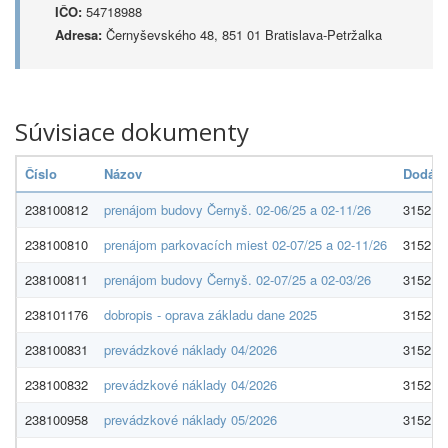
IČO:
54718988
Adresa:
Černyševského 48, 851 01 Bratislava-Petržalka
Súvisiace dokumenty
Číslo
Názov
Dodáva
238100812
prenájom budovy Černyš. 02-06/25 a 02-11/26
3152 s. 
238100810
prenájom parkovacích miest 02-07/25 a 02-11/26
3152 s. 
238100811
prenájom budovy Černyš. 02-07/25 a 02-03/26
3152 s. 
238101176
dobropis - oprava základu dane 2025
3152 s. 
238100831
prevádzkové náklady 04/2026
3152 s. 
238100832
prevádzkové náklady 04/2026
3152 s. 
238100958
prevádzkové náklady 05/2026
3152 s. 