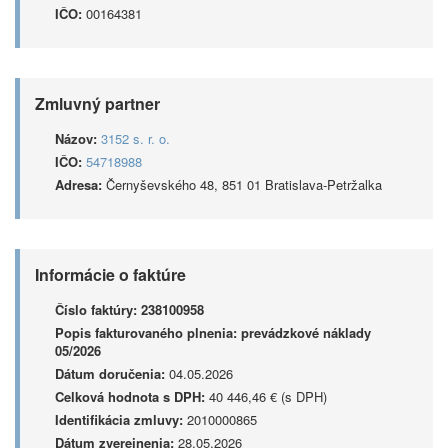
IČO:
00164381
Zmluvný partner
Názov:
3152 s. r. o.
IČO:
54718988
Adresa:
Černyševského 48, 851 01 Bratislava-Petržalka
Informácie o faktúre
Číslo faktúry:
238100958
Popis fakturovaného plnenia:
prevádzkové náklady
05/2026
Dátum doručenia:
04.05.2026
Celková hodnota s DPH:
40 446,46 € (s DPH)
Identifikácia zmluvy:
2010000865
Dátum zverejnenia:
28.05.2026