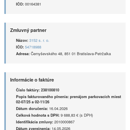
IČO:
00164381
Zmluvný partner
Názov:
3152 s. r. o.
IČO:
54718988
Adresa:
Černyševského 48, 851 01 Bratislava-Petržalka
Informácie o faktúre
Číslo faktúry:
238100810
Popis fakturovaného plnenia:
prenájom parkovacích miest
02-07/25 a 02-11/26
Dátum doručenia:
16.04.2026
Celková hodnota s DPH:
9 688,83 € (s DPH)
Identifikácia zmluvy:
2010000867
Dátum zverejnenia:
14.05.2026