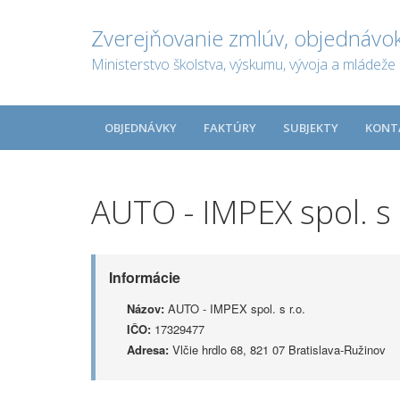
Zverejňovanie zmlúv, objednávok
Ministerstvo školstva, výskumu, vývoja a mládeže 
OBJEDNÁVKY
FAKTÚRY
SUBJEKTY
KONT
AUTO - IMPEX spol. s 
Informácie
Názov:
AUTO - IMPEX spol. s r.o.
IČO:
17329477
Adresa:
Vlčie hrdlo 68, 821 07 Bratislava-Ružinov