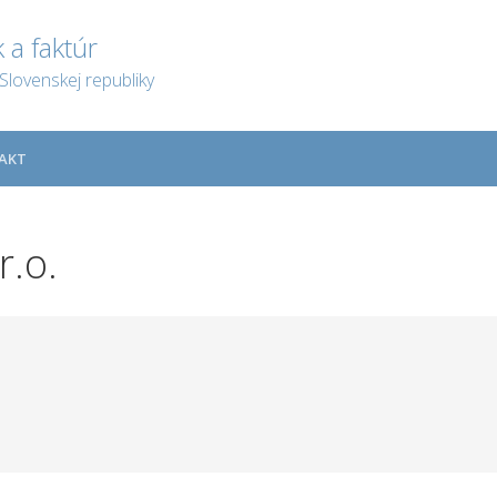
 a faktúr
Slovenskej republiky
AKT
r.o.