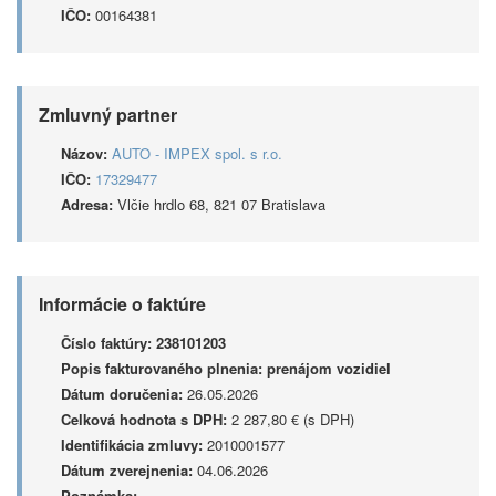
IČO:
00164381
Zmluvný partner
Názov:
AUTO - IMPEX spol. s r.o.
IČO:
17329477
Adresa:
Vlčie hrdlo 68, 821 07 Bratislava
Informácie o faktúre
Číslo faktúry:
238101203
Popis fakturovaného plnenia:
prenájom vozidiel
Dátum doručenia:
26.05.2026
Celková hodnota s DPH:
2 287,80 € (s DPH)
Identifikácia zmluvy:
2010001577
Dátum zverejnenia:
04.06.2026
Poznámka: