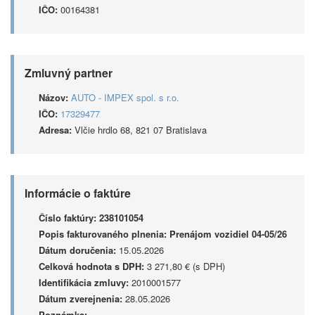
IČO:
00164381
Zmluvný partner
Názov:
AUTO - IMPEX spol. s r.o.
IČO:
17329477
Adresa:
Vlčie hrdlo 68, 821 07 Bratislava
Informácie o faktúre
Číslo faktúry:
238101054
Popis fakturovaného plnenia:
Prenájom vozidiel 04-05/26
Dátum doručenia:
15.05.2026
Celková hodnota s DPH:
3 271,80 € (s DPH)
Identifikácia zmluvy:
2010001577
Dátum zverejnenia:
28.05.2026
Poznámka: