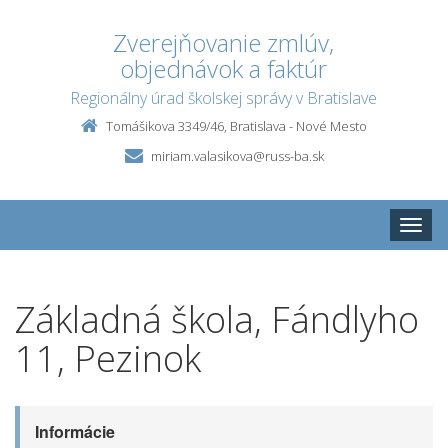
Zverejňovanie zmlúv,
objednávok a faktúr
Regionálny úrad školskej správy v Bratislave
Tomášikova 3349/46, Bratislava - Nové Mesto
miriam.valasikova@russ-ba.sk
Toggle
naviga
Základná škola, Fándlyho
11, Pezinok
Informácie