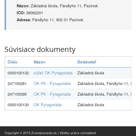
Názov:
Základná škola, Fándlyho 11, Pezinok
IČO:
36062201
Adresa:
Fándlyho 11, 902 01 Pezinok
Súvisiace dokumenty
Číslo
Názov
Dodávateľ
0000100132
súťaž OK Pytagoriáda
Základná škola
247100281
OK PK - Pytagoriáda
Základná škola, Fándlyho 11, Pe
247100295
OK PK - Pytagoriáda
Základná škola, Fándlyho 11, Pe
0000100130
OK Pytagoriáda
Základná škola
Copyright © 2015 Zverejnovanie.sk | Všetky práva vyhradené