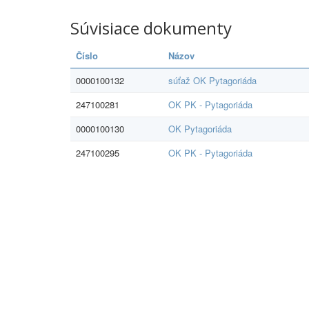
Súvisiace dokumenty
Číslo
Názov
0000100132
súťaž OK Pytagoriáda
247100281
OK PK - Pytagoriáda
0000100130
OK Pytagoriáda
247100295
OK PK - Pytagoriáda