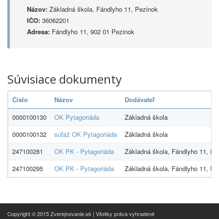
Názov:
Základná škola, Fándlyho 11, Pezinok
IČO:
36062201
Adresa:
Fándlyho 11, 902 01 Pezinok
Súvisiace dokumenty
Číslo
Názov
Dodávateľ
0000100130
OK Pytagoriáda
Základná škola
0000100132
súťaž OK Pytagoriáda
Základná škola
247100281
OK PK - Pytagoriáda
Základná škola, Fándlyho 11, Pe
247100295
OK PK - Pytagoriáda
Základná škola, Fándlyho 11, Pe
Copyright © 2015 Zverejnovanie.sk | Všetky práva vyhradené