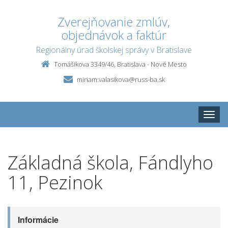
Zverejňovanie zmlúv,
objednávok a faktúr
Regionálny úrad školskej správy v Bratislave
Tomášikova 3349/46, Bratislava - Nové Mesto
miriam.valasikova@russ-ba.sk
Toggle
naviga
Základná škola, Fándlyho
11, Pezinok
Informácie