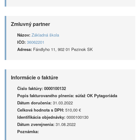
Zmluvný partner
Názov:
Základná škola
IČO:
36062201
Adresa:
Fándlyho 11, 902 01 Pezinok SK
Informácie o faktúre
Číslo faktúry:
0000100132
Popis fakturovaného plnenia:
súťaž OK Pytagoriáda
Dátum doručenia:
31.03.2022
Celková hodnota s DPH:
510,00 €
Identifikácia objednávky:
0000100130
Dátum zverejnenia:
31.08.2022
Poznámka: