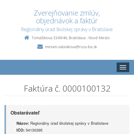
Zverejňovanie zmlúv,
objednávok a faktúr
Regionálny úrad školskej správy v Bratislave
Tomášikova 3349/46, Bratislava - Nové Mesto
miriam.valasikova@russ-ba.sk
Toggle
naviga
Faktúra č. 0000100132
Obstarávateľ
Názov:
Regionálny úrad školskej správy v Bratislave
IČO:
54130395