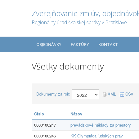
Zverejňovanie zmlúv, objednávok
Regionálny úrad školskej správy v Bratislave
OBJEDNÁVKY
FAKTÚRY
KONTAKT
Všetky dokumenty
Dokumenty za rok:
XML
CSV
Číslo
Názov
0000100247
prevádzkové náklady za priestory
0000100246
KK Olympiáda ľudských práv