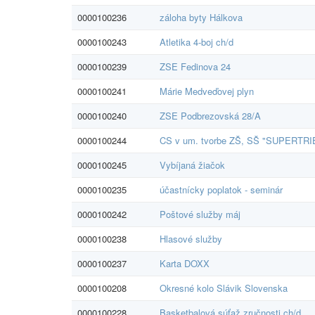
0000100236
záloha byty Hálkova
0000100243
Atletika 4-boj ch/d
0000100239
ZSE Fedinova 24
0000100241
Márie Medveďovej plyn
0000100240
ZSE Podbrezovská 28/A
0000100244
CS v um. tvorbe ZŠ, SŠ "SUPERTRI
0000100245
Vybíjaná žiačok
0000100235
účastnícky poplatok - seminár
0000100242
Poštové služby máj
0000100238
Hlasové služby
0000100237
Karta DOXX
0000100208
Okresné kolo Slávik Slovenska
0000100228
Basketbalová súťaž zručnosti ch/d