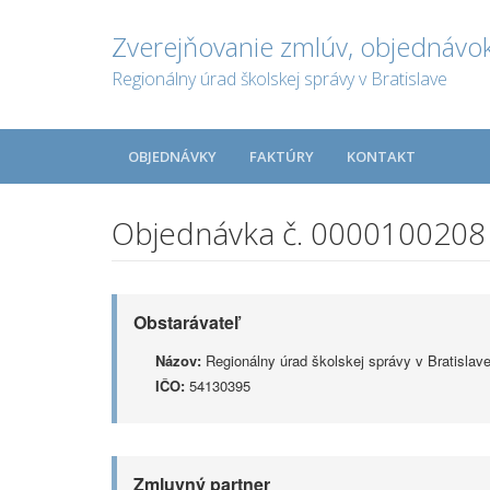
Zverejňovanie zmlúv, objednávok
Regionálny úrad školskej správy v Bratislave
OBJEDNÁVKY
FAKTÚRY
KONTAKT
Objednávka č. 0000100208
Obstarávateľ
Názov:
Regionálny úrad školskej správy v Bratislav
IČO:
54130395
Zmluvný partner