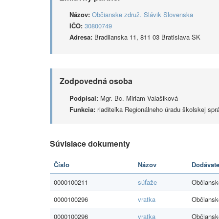
Názov:
Občianske združ. Slávik Slovenska
IČO:
30800749
Adresa:
Bradlianska 11, 811 03 Bratislava SK
Zodpovedná osoba
Podpísal:
Mgr. Bc. Miriam Valašiková
Funkcia:
riaditeľka Regionálneho úradu školskej spr
Súvisiace dokumenty
Číslo
Názov
Dodávate
0000100211
súťaže
Občiansk
0000100296
vratka
Občiansk
0000100296
vratka
Občiansk