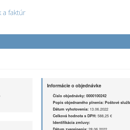
 a faktúr
Informácie o objednávke
e
Číslo objednávky:
0000100242
Popis objednaného plnenia:
Poštové služ
Dátum vyhotovenia:
13.06.2022
Celková hodnota s DPH:
588,25 €
Identifikácia zmluvy:
Dátum zverejnenia:
28.06.2022