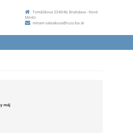
Tomášikova 3349/46, Bratislava - Nové
Mesto
miriam.valasikova@russ-ba.sk
by máj