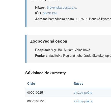
Názov:
Slovenská pošta a.s.
IČO:
36631124
Adresa:
Partizánska cesta 9, 975 99 Banská Bystri
Zodpovedná osoba
Podpísal:
Mgr. Bc. Miriam Valašiková
Funkcia:
riaditeľka Regionálneho úradu školskej spr
Súvisiace dokumenty
Číslo
Názov
0000100251
služby-pošta
0000100251
služby-pošta