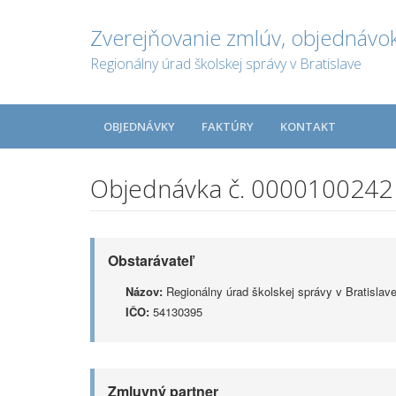
Zverejňovanie zmlúv, objednávok
Regionálny úrad školskej správy v Bratislave
OBJEDNÁVKY
FAKTÚRY
KONTAKT
Objednávka č. 0000100242
Obstarávateľ
Názov:
Regionálny úrad školskej správy v Bratislav
IČO:
54130395
Zmluvný partner