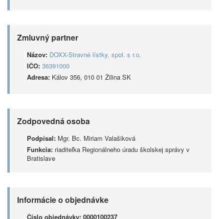
Zmluvný partner
Názov:
DOXX-Stravné lístky, spol. s r.o.
IČO:
36391000
Adresa:
Kálov 356, 010 01 Žilina SK
Zodpovedná osoba
Podpísal:
Mgr. Bc. Miriam Valašiková
Funkcia:
riaditeľka Regionálneho úradu školskej správy v
Bratislave
Informácie o objednávke
Číslo objednávky:
0000100237