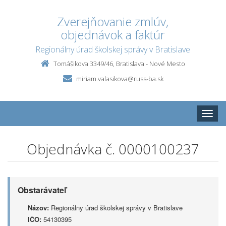
Zverejňovanie zmlúv,
objednávok a faktúr
Regionálny úrad školskej správy v Bratislave
Tomášikova 3349/46, Bratislava - Nové Mesto
miriam.valasikova@russ-ba.sk
Toggle
naviga
Objednávka č. 0000100237
Obstarávateľ
Názov:
Regionálny úrad školskej správy v Bratislave
IČO:
54130395