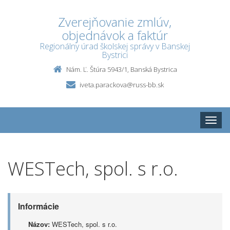
Zverejňovanie zmlúv,
objednávok a faktúr
Regionálny úrad školskej správy v Banskej
Bystrici
Nám. Ľ. Štúra 5943/1, Banská Bystrica
iveta.parackova@russ-bb.sk
Toggle
naviga
WESTech, spol. s r.o.
Informácie
Názov:
WESTech, spol. s r.o.