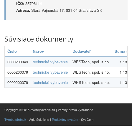
IČO:
35796111
Adresa:
Stará Vajnorská 17, 831 04 Bratislava SK
Súvisiace dokumenty
Číslo
Názov
Dodávateľ
Suma s 
0000200049
technické vybavenie
WESTech, spol. s r.o.
1 138,
0000200379
technické vybavenie
WESTech, spol. s r.o.
1 138,
0000200379
technické vybavenie
WESTech, spol. s r.o.
1 138,
Copyright © 2015 Zverejnovanie.sk | Všetky práva vyhradené
Tvroba stránok
- Aglo Solutions |
Redakčný systém
- SysCom