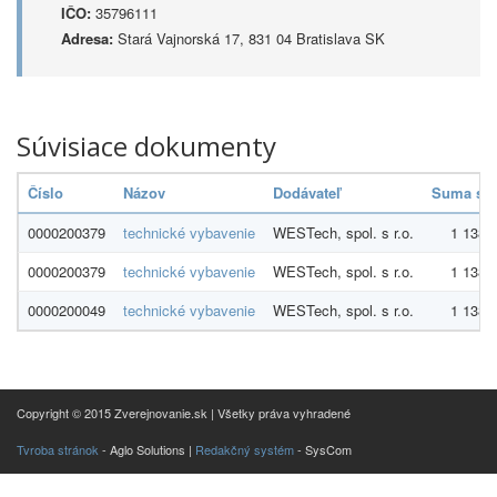
IČO:
35796111
Adresa:
Stará Vajnorská 17, 831 04 Bratislava SK
Súvisiace dokumenty
Číslo
Názov
Dodávateľ
Suma s 
0000200379
technické vybavenie
WESTech, spol. s r.o.
1 138,
0000200379
technické vybavenie
WESTech, spol. s r.o.
1 138,
0000200049
technické vybavenie
WESTech, spol. s r.o.
1 138,
Copyright © 2015 Zverejnovanie.sk | Všetky práva vyhradené
Tvroba stránok
- Aglo Solutions |
Redakčný systém
- SysCom