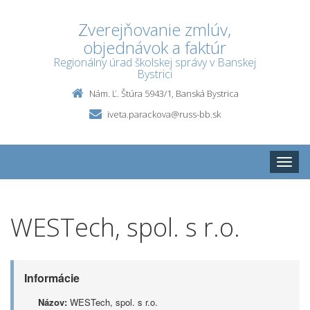
Zverejňovanie zmlúv,
objednávok a faktúr
Regionálny úrad školskej správy v Banskej
Bystrici
Nám. Ľ. Štúra 5943/1, Banská Bystrica
iveta.parackova@russ-bb.sk
Toggle
naviga
WESTech, spol. s r.o.
Informácie
Názov:
WESTech, spol. s r.o.