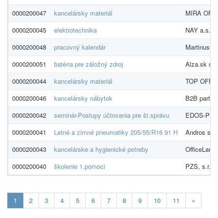
0000200047
kancelársky materiál
MIRA OFFIC
0000200045
elektrotechnika
NAY a.s.
0000200048
pracovný kalendár
Martinus, s.
0000200051
batéria pre záložný zdroj
Alza.sk s.r.
0000200044
kancelársky materiál
TOP OFFICE
0000200046
kancelársky nábytok
B2B partner
0000200042
seminár-Postupy účtovania pre št.správu
EDOS-PEM 
0000200041
Letné a zimné pneumatiky 205/55/R16 91 H
Andros s.r.
0000200043
kancelárske a hygienické potreby
OfficeLand, 
0000200040
školenie 1.pomoci
PZS, s.r.o.
Aktualna-
1
2
3
4
5
6
7
8
9
10
11
»
stranka
1