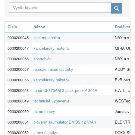
Číslo
Názov
Dodávateľ
0000200045
elektrotechnika
NAY a.s.
0000200047
kancelársky materiál
MIRA OFFIC
0000200056
spotrebiče
NAY a.s.
0000200057
reprezentačné darčeky
ADDY Slovak
0000200055
kancelársky nábytok
B2B partner
0000200053
toner CF370AM 3-pack pre HP 305A
F.A.T., s.r.o
0000200049
technické vybavenie
WESTech, sp
0000200050
rôzne tonery
Jaroslav 
0000200054
olovený akumulátor EMOS 12 V/Ah
ELEKTROS
0000200052
stravné lístky
DOXX-Stravn