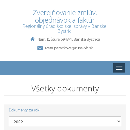
Zverejňovanie zmlúv,
objednávok a faktúr
Regionálny úrad školskej správy v Banskej
Bystrici
Nám. Ľ. Štúra 5943/1, Banská Bystrica
iveta.parackova@russ-bb.sk
Toggle
naviga
Všetky dokumenty
Dokumenty za rok: