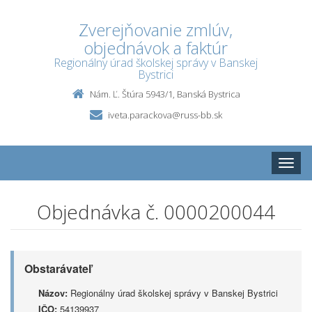
Zverejňovanie zmlúv,
objednávok a faktúr
Regionálny úrad školskej správy v Banskej
Bystrici
Nám. Ľ. Štúra 5943/1, Banská Bystrica
iveta.parackova@russ-bb.sk
Toggle
naviga
Objednávka č. 0000200044
Obstarávateľ
Názov:
Regionálny úrad školskej správy v Banskej Bystrici
IČO:
54139937