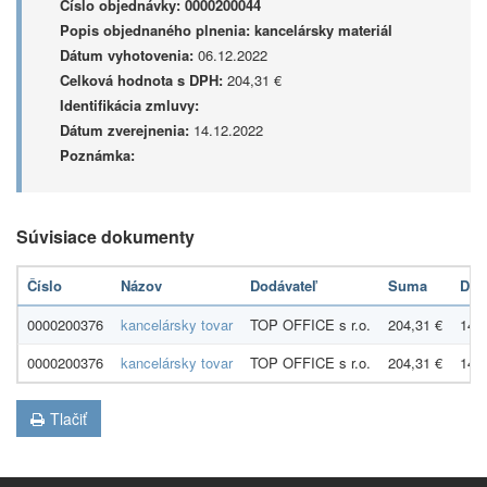
Číslo objednávky:
0000200044
Popis objednaného plnenia:
kancelársky materiál
Dátum vyhotovenia:
06.12.2022
Celková hodnota s DPH:
204,31 €
Identifikácia zmluvy:
Dátum zverejnenia:
14.12.2022
Poznámka:
Súvisiace dokumenty
Číslo
Názov
Dodávateľ
Suma
Dát
0000200376
kancelársky tovar
TOP OFFICE s r.o.
204,31 €
14.
0000200376
kancelársky tovar
TOP OFFICE s r.o.
204,31 €
14.
Tlačiť