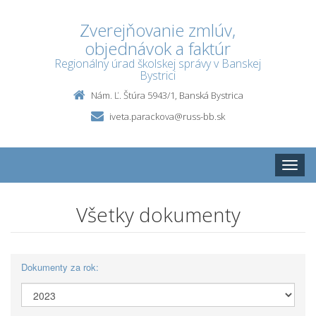
Zverejňovanie zmlúv,
objednávok a faktúr
Regionálny úrad školskej správy v Banskej
Bystrici
Nám. Ľ. Štúra 5943/1, Banská Bystrica
iveta.parackova@russ-bb.sk
Toggle
naviga
Všetky dokumenty
Dokumenty za rok: