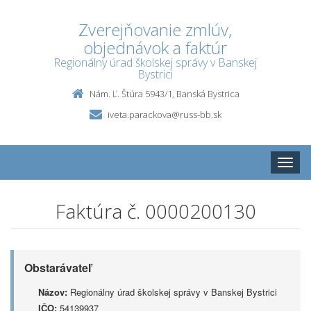
Zverejňovanie zmlúv,
objednávok a faktúr
Regionálny úrad školskej správy v Banskej
Bystrici
Nám. Ľ. Štúra 5943/1, Banská Bystrica
iveta.parackova@russ-bb.sk
Toggle
naviga
Faktúra č. 0000200130
Obstarávateľ
Názov:
Regionálny úrad školskej správy v Banskej Bystrici
IČO:
54139937