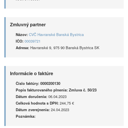
Zmluvný partner
Názov:
CVČ Havranské Banská Bystrica
IČO:
00039721
Adresa:
Havranské 9, 975 90 Banská Bystrica SK
Informácie o faktúre
Číslo faktúry:
0000200130
Popis fakturovaného plnenia:
Zmluva č. 50/23
Dátum doručenia:
06.04.2023
Celková hodnota s DPH:
244,75 €
Dátum zverejnenia:
24.04.2023
Poznámka: