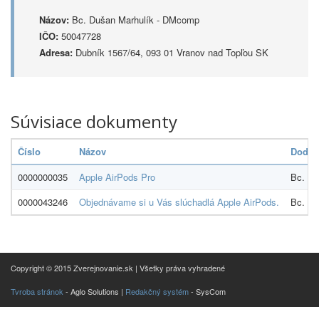
Názov:
Bc. Dušan Marhulík - DMcomp
IČO:
50047728
Adresa:
Dubník 1567/64, 093 01 Vranov nad Topľou SK
Súvisiace dokumenty
Číslo
Názov
Dodáv
0000000035
Apple AirPods Pro
Bc. Du
0000043246
Objednávame si u Vás slúchadlá Apple AirPods.
Bc. Du
Copyright © 2015 Zverejnovanie.sk | Všetky práva vyhradené
Tvroba stránok
- Aglo Solutions |
Redakčný systém
- SysCom