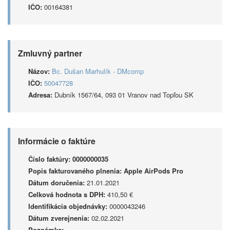
IČO:
00164381
Zmluvný partner
Názov:
Bc. Dušan Marhulík - DMcomp
IČO:
50047728
Adresa:
Dubník 1567/64, 093 01 Vranov nad Topľou SK
Informácie o faktúre
Číslo faktúry:
0000000035
Popis fakturovaného plnenia:
Apple AirPods Pro
Dátum doručenia:
21.01.2021
Celková hodnota s DPH:
410,50 €
Identifikácia objednávky:
0000043246
Dátum zverejnenia:
02.02.2021
Poznámka: