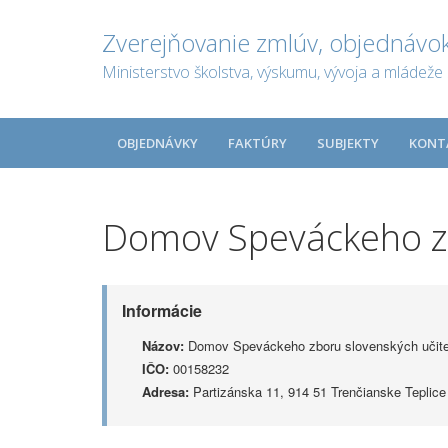
Zverejňovanie zmlúv, objednávok
Ministerstvo školstva, výskumu, vývoja a mládeže 
OBJEDNÁVKY
FAKTÚRY
SUBJEKTY
KONT
Domov Speváckeho zb
Informácie
Názov:
Domov Speváckeho zboru slovenských učite
IČO:
00158232
Adresa:
Partizánska 11, 914 51 Trenčianske Teplice