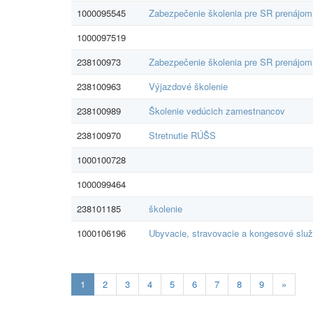
1000095545
Zabezpečenie školenia pre SR prenájom 
1000097519
238100973
Zabezpečenie školenia pre SR prenájom 
238100963
Výjazdové školenie
238100989
Školenie vedúcich zamestnancov
238100970
Stretnutie RÚŠS
1000100728
1000099464
238101185
školenie
1000106196
Ubyvacie, stravovacie a kongesové slu
Aktualna-
1
2
3
4
5
6
7
8
9
»
stranka
1