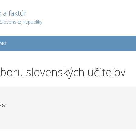
 a faktúr
Slovenskej republiky
AKT
oru slovenských učiteľov
ľov