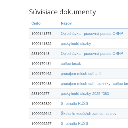
Súvisiace dokumenty
Číslo
Názov
1000141373
Objednávka - pracovná porada ORNP
1000141822
poskytnuté služby
238100148
Objednávka - pracovná porada ORNP
1000170434
coffee break
1000170462
prenájom miestnosti a IT
1000170483
prenájom miestnosti, techniky; coffee b
238100277
poskytnuté služby 2025 *383
1000085820
Stretnutie RÚŠS
1000092642
Školenie vedúcich zamestnancov
1000095257
Stretnutie RÚŠS