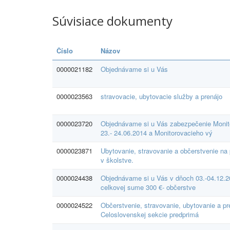
Súvisiace dokumenty
Číslo
Názov
0000021182
Objednávame si u Vás
0000023563
stravovacie, ubytovacie služby a prenájo
0000023720
Objednávame si u Vás zabezpečenie Moni
23.- 24.06.2014 a Monitorovacieho vý
0000023871
Ubytovanie, stravovanie a občerstvenie na
v školstve.
0000024438
Objednávame si u Vás v dňoch 03.-04.12.2
celkovej sume 300 €- občerstve
0000024522
Občerstvenie, stravovanie, ubytovanie a p
Celoslovenskej sekcie predprimá