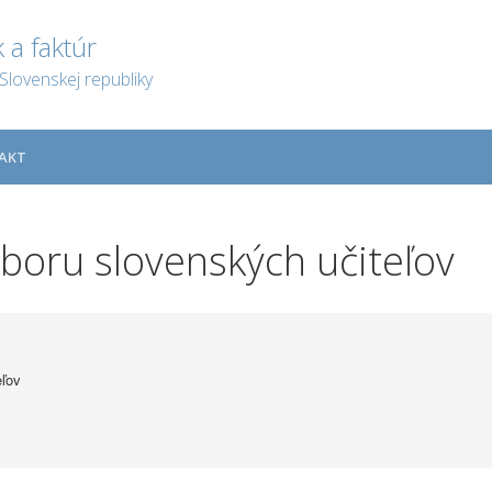
 a faktúr
Slovenskej republiky
AKT
oru slovenských učiteľov
ľov