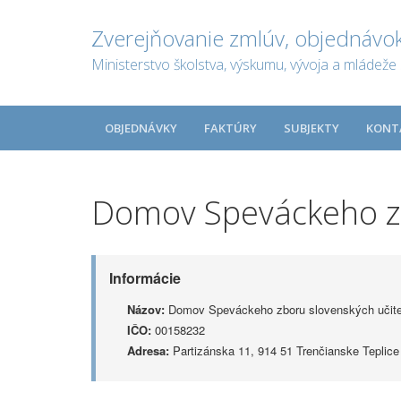
Zverejňovanie zmlúv, objednávok
Ministerstvo školstva, výskumu, vývoja a mládeže 
OBJEDNÁVKY
FAKTÚRY
SUBJEKTY
KONT
Domov Speváckeho zb
Informácie
Názov:
Domov Speváckeho zboru slovenských učite
IČO:
00158232
Adresa:
Partizánska 11, 914 51 Trenčianske Teplice