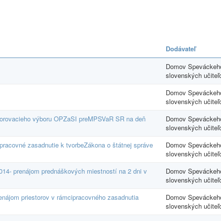
Dodávateľ
Domov Speváckeho
slovenských učiteľ
Domov Speváckeho
slovenských učiteľ
torovacieho výboru OPZaSI preMPSVaR SR na deň
Domov Speváckeho
slovenských učiteľ
 pracovné zasadnutie k tvorbeZákona o štátnej správe
Domov Speváckeho
slovenských učiteľ
014- prenájom prednáškových miestností na 2 dni v
Domov Speváckeho
slovenských učiteľ
renájom priestorov v rámcipracovného zasadnutia
Domov Speváckeho
slovenských učiteľ