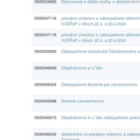
0000024663
Stravovacie a ďalšie služby s občerstvení
0000047118
prenájom priestoru a zabezpečenie občers
VUDPaP v dňoch 22.4. a 23.4.2024
0000047118
prenájom priestoru a zabezpečenie občers
VUDPaP v dňoch 22.4. a 23.4.2024
0000025936
Zabezpečenie zasadnutia Celoslovenskej s
0000046646
Objednávame si u Vás:
0000046004
Zabezpečenie školenia pre zamestnancov
0000045498
školenie zamestnancov
0000046415
Objednávame si u Vás zabezpečenie pracov
0000046346
objednávka na prenájom priestoru a zabez
Tepliciach