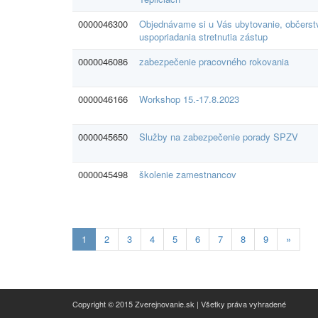
0000046300
Objednávame si u Vás ubytovanie, občerstv
uspopriadania stretnutia zástup
0000046086
zabezpečenie pracovného rokovania
0000046166
Workshop 15.-17.8.2023
0000045650
Služby na zabezpečenie porady SPZV
0000045498
školenie zamestnancov
Aktualna-
1
2
3
4
5
6
7
8
9
»
stranka
1
Copyright © 2015 Zverejnovanie.sk | Všetky práva vyhradené