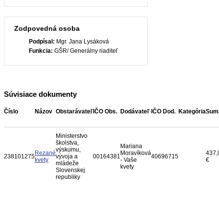
Zodpovedná osoba
Podpísal:
Mgr. Jana Lysáková
Funkcia:
GŠR/ Generálny riaditeľ
Súvisiace dokumenty
Číslo
Názov
Obstarávateľ
IČO Obs.
Dodávateľ
IČO Dod.
Kategória
Sum
Ministerstvo
školstva,
Mariana
výskumu,
Rezané
Moravíková
437,
238101275
vývoja a
00164381
40696715
kvety
- Vaše
€
mládeže
kvety
Slovenskej
republiky