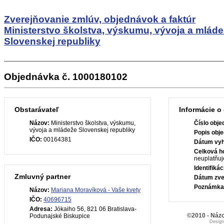
Zverejňovanie zmlúv, objednávok a faktúr
Ministerstvo školstva, výskumu, vývoja a mlád
Slovenskej republiky
Objednávka č. 1000180102
Obstarávateľ
Informácie o
Názov:
Ministerstvo školstva, výskumu,
Číslo obje
vývoja a mládeže Slovenskej republiky
Popis obje
IČO:
00164381
Dátum vyh
Celková h
neuplatňuj
Identifiká
Zmluvný partner
Dátum zve
Poznámka
Názov:
Mariana Moravíková - Vaše kvety
IČO:
40696715
Adresa:
Jókaiho 56, 821 06 Bratislava-
©2010 - Názo
Podunajské Biskupice
Desig