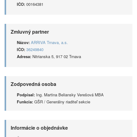
IČO:
00164381
Zmluvný partner
Názov:
ARRIVA Trnava, a.s.
IČO:
36249840
Adresa:
Nitrianska 5, 917 02 Trnava
Zodpovedná osoba
Podpísal:
Ing. Martina Beliansky Verešová MBA
Funkcia:
GŠR / Generálny riaditeľ sekcie
Informácie o objednávke