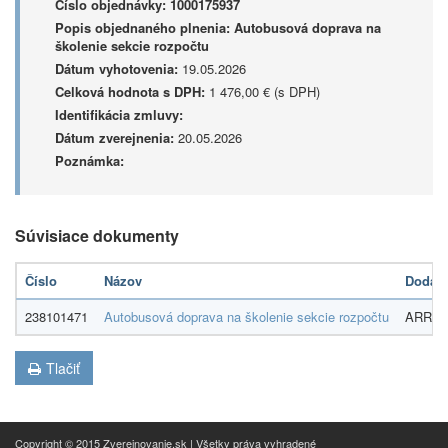
Číslo objednávky:
1000175937
Popis objednaného plnenia:
Autobusová doprava na
školenie sekcie rozpočtu
Dátum vyhotovenia:
19.05.2026
Celková hodnota s DPH:
1 476,00 € (s DPH)
Identifikácia zmluvy:
Dátum zverejnenia:
20.05.2026
Poznámka:
Súvisiace dokumenty
Číslo
Názov
Dodáva
238101471
Autobusová doprava na školenie sekcie rozpočtu
ARRIVA
Tlačiť
Copyright © 2015 Zverejnovanie.sk | Všetky práva vyhradené