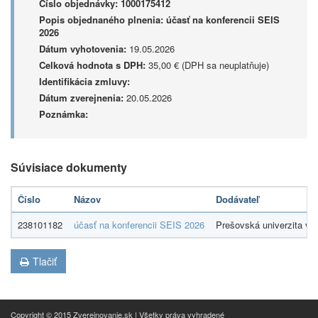
Číslo objednávky:
1000175412
Popis objednaného plnenia:
účasť na konferencii SEIS
2026
Dátum vyhotovenia:
19.05.2026
Celková hodnota s DPH:
35,00 € (DPH sa neuplatňuje)
Identifikácia zmluvy:
Dátum zverejnenia:
20.05.2026
Poznámka:
Súvisiace dokumenty
Číslo
Názov
Dodávateľ
238101182
účasť na konferencii SEIS 2026
Prešovská univerzita v 
Tlačiť
Copyright © 2015 Zverejnovanie.sk | Všetky práva vyhradené