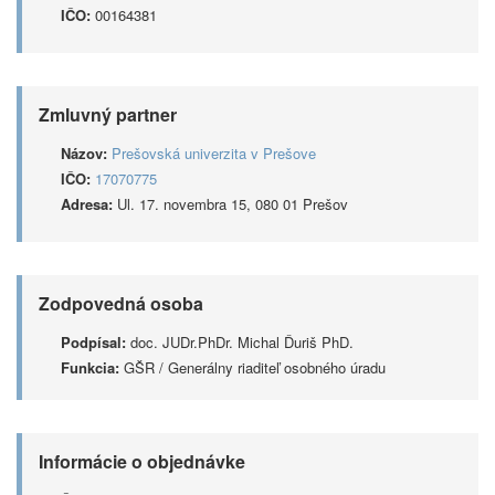
IČO:
00164381
Zmluvný partner
Názov:
Prešovská univerzita v Prešove
IČO:
17070775
Adresa:
Ul. 17. novembra 15, 080 01 Prešov
Zodpovedná osoba
Podpísal:
doc. JUDr.PhDr. Michal Ďuriš PhD.
Funkcia:
GŠR / Generálny riaditeľ osobného úradu
Informácie o objednávke