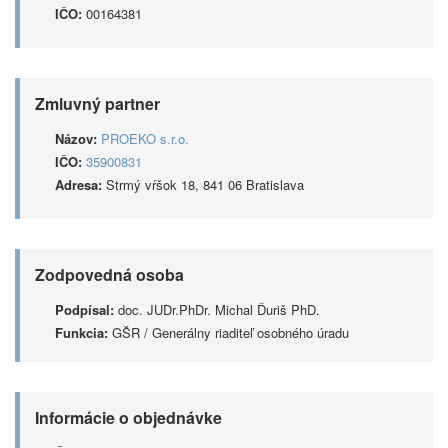
IČO:
00164381
Zmluvný partner
Názov:
PROEKO s.r.o.
IČO:
35900831
Adresa:
Strmý vŕšok 18, 841 06 Bratislava
Zodpovedná osoba
Podpísal:
doc. JUDr.PhDr. Michal Ďuriš PhD.
Funkcia:
GŠR / Generálny riaditeľ osobného úradu
Informácie o objednávke