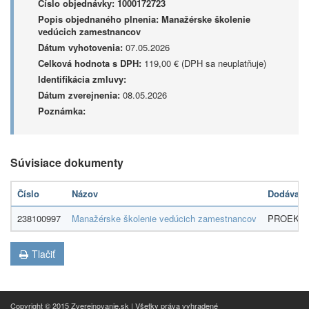
Číslo objednávky:
1000172723
Popis objednaného plnenia:
Manažérske školenie
vedúcich zamestnancov
Dátum vyhotovenia:
07.05.2026
Celková hodnota s DPH:
119,00 € (DPH sa neuplatňuje)
Identifikácia zmluvy:
Dátum zverejnenia:
08.05.2026
Poznámka:
Súvisiace dokumenty
Číslo
Názov
Dodávate
238100997
Manažérske školenie vedúcich zamestnancov
PROEKO s
Tlačiť
Copyright © 2015 Zverejnovanie.sk | Všetky práva vyhradené