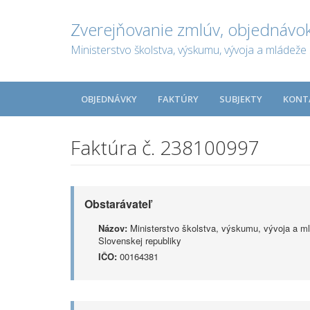
Zverejňovanie zmlúv, objednávok
Ministerstvo školstva, výskumu, vývoja a mládeže 
OBJEDNÁVKY
FAKTÚRY
SUBJEKTY
KONT
Faktúra č. 238100997
Obstarávateľ
Názov:
Ministerstvo školstva, výskumu, vývoja a m
Slovenskej republiky
IČO:
00164381