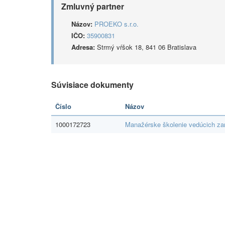
Zmluvný partner
Názov:
PROEKO s.r.o.
IČO:
35900831
Adresa:
Strmý vŕšok 18, 841 06 Bratislava
Súvisiace dokumenty
Číslo
Názov
1000172723
Manažérske školenie vedúcich z