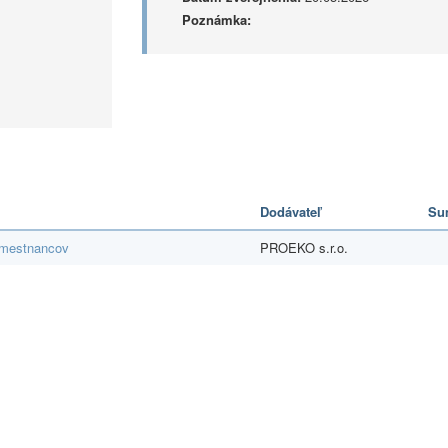
Poznámka:
Dodávateľ
Su
amestnancov
PROEKO s.r.o.