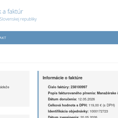
 a faktúr
Slovenskej republiky
AKT
Informácie o faktúre
ládeže
Číslo faktúry:
238100997
Popis fakturovaného plnenia:
Manažérske 
Dátum doručenia:
12.05.2026
Celková hodnota s DPH:
119,00 € (s DPH)
Identifikácia objednávky:
1000172723
Dátum zverejnenia:
20.05.2026