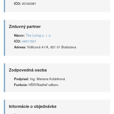
IČO:
00164381
Zmluvný partner
Názov:
The Living s. r. o.
IČO:
44011521
Adresa:
Vidlicová 41/A, 831 01 Bratislava
Zodpovedná osoba
Podpísal:
Ing. Mariana Koláriková
Funkcia:
HŠR/Riaditeľ odboru
Informácie o objednávke