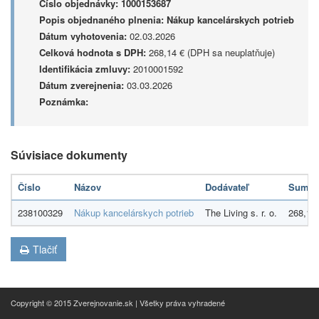
Číslo objednávky:
1000153687
Popis objednaného plnenia:
Nákup kancelárskych potrieb
Dátum vyhotovenia:
02.03.2026
Celková hodnota s DPH:
268,14 € (DPH sa neuplatňuje)
Identifikácia zmluvy:
2010001592
Dátum zverejnenia:
03.03.2026
Poznámka:
Súvisiace dokumenty
Číslo
Názov
Dodávateľ
Suma
238100329
Nákup kancelárskych potrieb
The Living s. r. o.
268,14
Tlačiť
Copyright © 2015 Zverejnovanie.sk | Všetky práva vyhradené