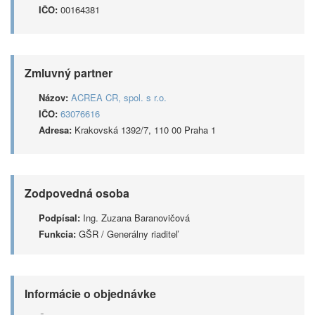
IČO:
00164381
Zmluvný partner
Názov:
ACREA CR, spol. s r.o.
IČO:
63076616
Adresa:
Krakovská 1392/7, 110 00 Praha 1
Zodpovedná osoba
Podpísal:
Ing. Zuzana Baranovičová
Funkcia:
GŠR / Generálny riaditeľ
Informácie o objednávke