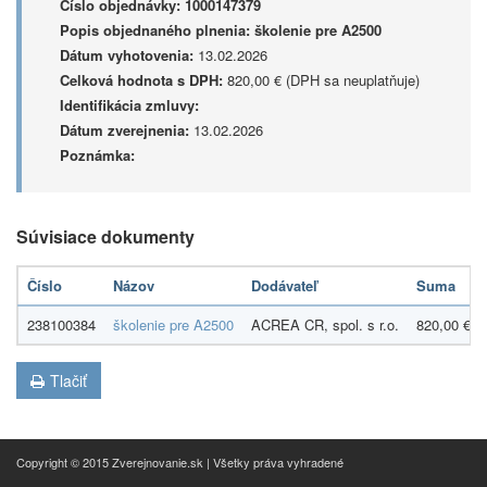
Číslo objednávky:
1000147379
Popis objednaného plnenia:
školenie pre A2500
Dátum vyhotovenia:
13.02.2026
Celková hodnota s DPH:
820,00 € (DPH sa neuplatňuje)
Identifikácia zmluvy:
Dátum zverejnenia:
13.02.2026
Poznámka:
Súvisiace dokumenty
Číslo
Názov
Dodávateľ
Suma
238100384
školenie pre A2500
ACREA CR, spol. s r.o.
820,00 €
Tlačiť
Copyright © 2015 Zverejnovanie.sk | Všetky práva vyhradené