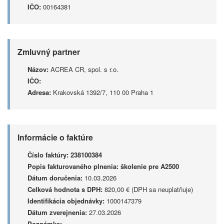
IČO:
00164381
Zmluvný partner
Názov:
ACREA CR, spol. s r.o.
IČO:
Adresa:
Krakovská 1392/7, 110 00 Praha 1
Informácie o faktúre
Číslo faktúry:
238100384
Popis fakturovaného plnenia:
školenie pre A2500
Dátum doručenia:
10.03.2026
Celková hodnota s DPH:
820,00 € (DPH sa neuplatňuje)
Identifikácia objednávky:
1000147379
Dátum zverejnenia:
27.03.2026
Poznámka: