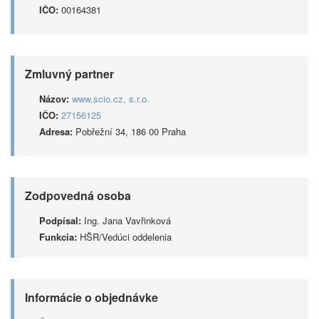
IČO:
00164381
Zmluvný partner
Názov:
www.scio.cz, s.r.o.
IČO:
27156125
Adresa:
Pobřežní 34, 186 00 Praha
Zodpovedná osoba
Podpísal:
Ing. Jana Vavřinková
Funkcia:
HŠR/Vedúci oddelenia
Informácie o objednávke