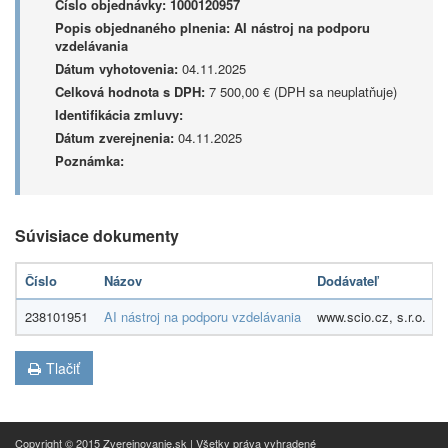
Číslo objednávky:
1000120957
Popis objednaného plnenia:
AI nástroj na podporu
vzdelávania
Dátum vyhotovenia:
04.11.2025
Celková hodnota s DPH:
7 500,00 € (DPH sa neuplatňuje)
Identifikácia zmluvy:
Dátum zverejnenia:
04.11.2025
Poznámka:
Súvisiace dokumenty
Číslo
Názov
Dodávateľ
238101951
AI nástroj na podporu vzdelávania
www.scio.cz, s.r.o.
Tlačiť
Copyright © 2015 Zverejnovanie.sk | Všetky práva vyhradené