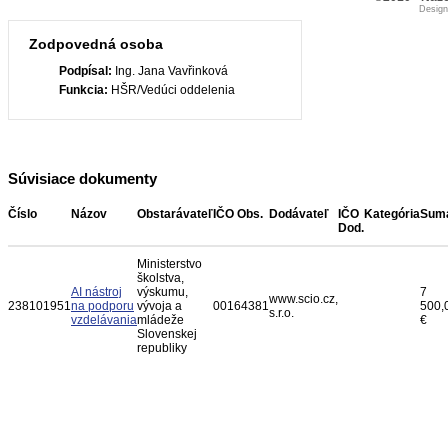
Desig
Zodpovedná osoba
Podpísal:
Ing. Jana Vavřinková
Funkcia:
HŠR/Vedúci oddelenia
Súvisiace dokumenty
Číslo
Názov
Obstarávateľ
IČO Obs.
Dodávateľ
IČO
Kategória
Sum
Dod.
Ministerstvo
školstva,
AI nástroj
výskumu,
7
www.scio.cz,
238101951
na podporu
vývoja a
00164381
500,
s.r.o.
vzdelávania
mládeže
€
Slovenskej
republiky