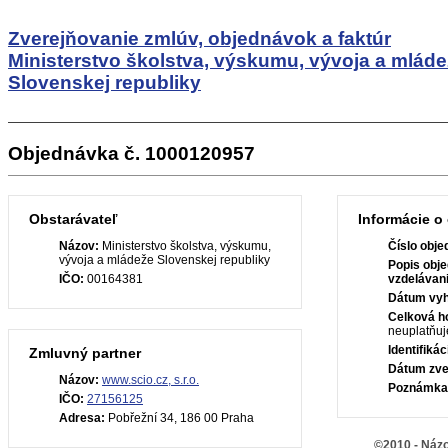
Zverejňovanie zmlúv, objednávok a faktúr
Ministerstvo školstva, výskumu, vývoja a mlád
Slovenskej republiky
Objednávka č. 1000120957
Obstarávateľ
Informácie o
Názov:
Ministerstvo školstva, výskumu,
Číslo obje
vývoja a mládeže Slovenskej republiky
Popis obje
IČO:
00164381
vzdelávan
Dátum vyh
Celková h
neuplatňuj
Identifiká
Zmluvný partner
Dátum zve
Názov:
www.scio.cz, s.r.o.
Poznámka
IČO:
27156125
Adresa:
Pobřežní 34, 186 00 Praha
©2010 - Názo