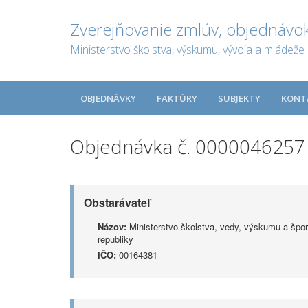
Zverejňovanie zmlúv, objednávok
Ministerstvo školstva, výskumu, vývoja a mládeže 
OBJEDNÁVKY
FAKTÚRY
SUBJEKTY
KONT
Objednávka č. 0000046257
Obstarávateľ
Názov:
Ministerstvo školstva, vedy, výskumu a špor
republiky
IČO:
00164381