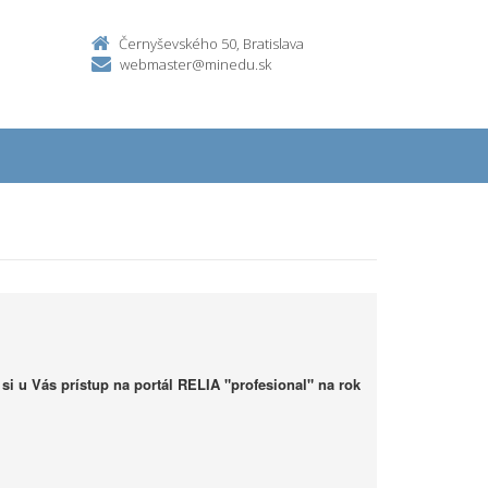
Černyševského 50, Bratislava
webmaster@minedu.sk
i u Vás prístup na portál RELIA "profesional" na rok