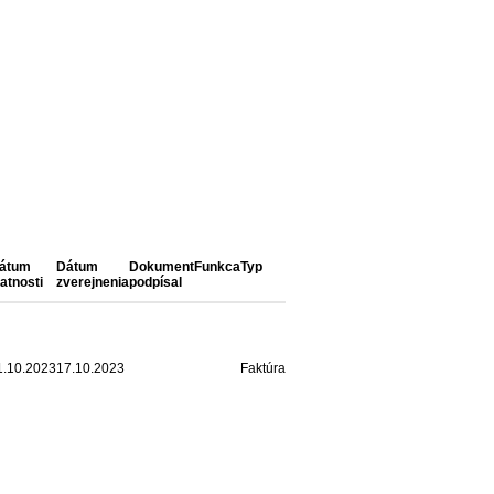
átum
Dátum
Dokument
Funkca
Typ
latnosti
zverejnenia
podpísal
1.10.2023
17.10.2023
Faktúra