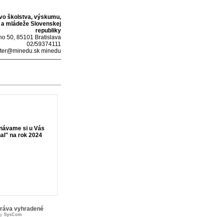
tvo školstva, výskumu,
 a mládeže Slovenskej
republiky
o 50, 85101 Bratislava
02/59374111
ter@minedu.sk minedu
návame si u Vás
nal" na rok 2024
práva vyhradené
by
SysCom