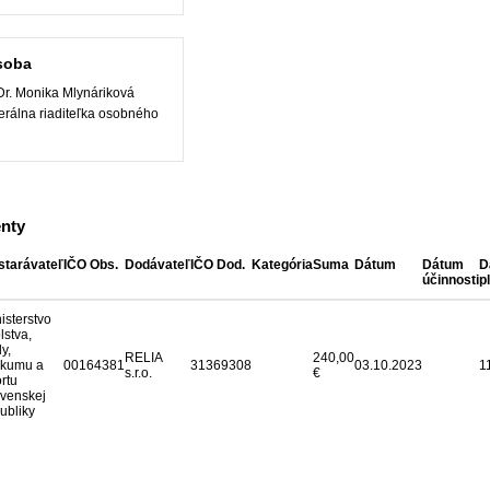
soba
r. Monika Mlynáriková
rálna riaditeľka osobného
nty
starávateľ
IČO Obs.
Dodávateľ
IČO Dod.
Kategória
Suma
Dátum
Dátum
D
účinnosti
p
isterstvo
lstva,
y,
RELIA
240,00
skumu a
00164381
31369308
03.10.2023
1
s.r.o.
€
rtu
venskej
ubliky