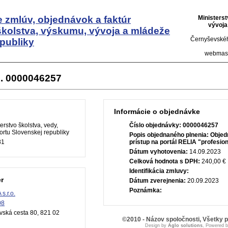
 zmlúv, objednávok a faktúr
Ministers
vývoja
školstva, výskumu, vývoja a mládeže
Černyševskéh
publiky
webmas
. 0000046257
Informácie o objednávke
erstvo školstva, vedy,
Číslo objednávky:
0000046257
rtu Slovenskej republiky
Popis objednaného plnenia:
Objed
81
prístup na portál RELIA "profesio
Dátum vyhotovenia:
14.09.2023
Celková hodnota s DPH:
240,00 €
Identifikácia zmluvy:
r
Dátum zverejnenia:
20.09.2023
Poznámka:
s.r.o.
08
vská cesta 80, 821 02
©2010 - Názov spoločnosti, Všetky 
Design by
Aglo solutions
, Powered 