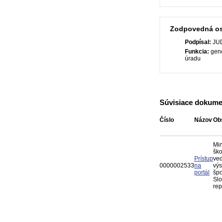
Zodpovedná o
Podpísal:
JUD
Funkcia:
gene
úradu
Súvisiace dokume
Číslo
Názov
Ob
Min
ško
Prístup
ved
0000002533
na
vý
portál
špo
Slo
rep