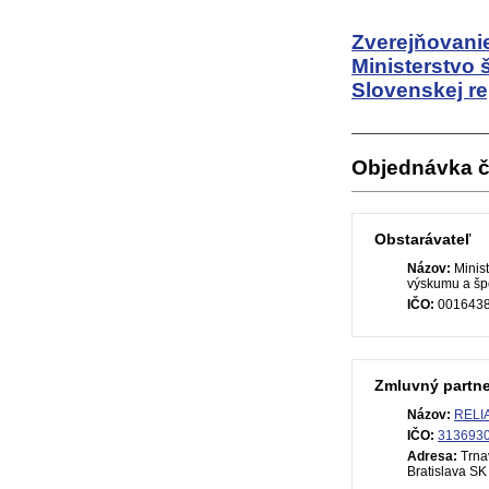
Zverejňovanie
Ministerstvo 
Slovenskej re
Objednávka č
Obstarávateľ
Názov:
Minist
výskumu a špo
IČO:
001643
Zmluvný partne
Názov:
RELIA 
IČO:
313693
Adresa:
Trna
Bratislava SK