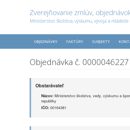
Zverejňovanie zmlúv, objednávok
Ministerstvo školstva, výskumu, vývoja a mládeže 
OBJEDNÁVKY
FAKTÚRY
SUBJEKTY
KONT
Objednávka č. 0000046227
Obstarávateľ
Názov:
Ministerstvo školstva, vedy, výskumu a špor
republiky
IČO:
00164381