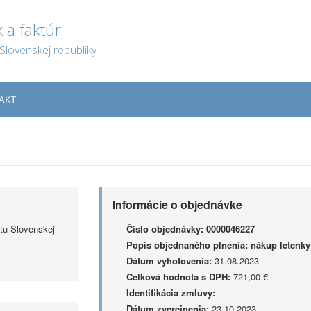
 a faktúr
Slovenskej republiky
AKT
Informácie o objednávke
tu Slovenskej
Číslo objednávky:
0000046227
Popis objednaného plnenia:
nákup letenky
Dátum vyhotovenia:
31.08.2023
Celková hodnota s DPH:
721,00 €
Identifikácia zmluvy:
Dátum zverejnenia:
23.10.2023