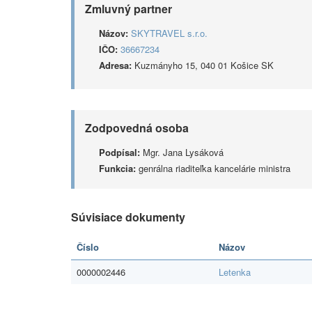
Zmluvný partner
Názov:
SKYTRAVEL s.r.o.
IČO:
36667234
Adresa:
Kuzmányho 15, 040 01 Košice SK
Zodpovedná osoba
Podpísal:
Mgr. Jana Lysáková
Funkcia:
genrálna riaditeľka kancelárie ministra
Súvisiace dokumenty
Číslo
Názov
0000002446
Letenka